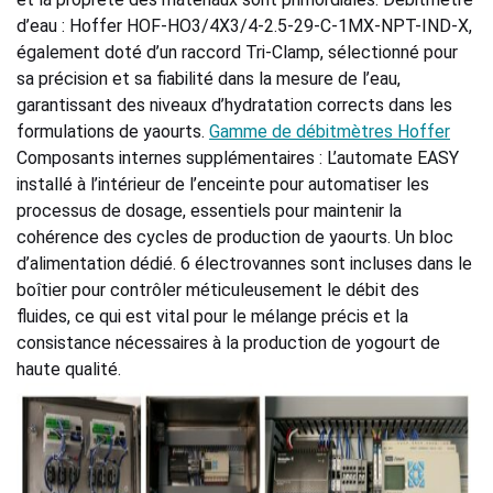
d’eau : Hoffer HOF-HO3/4X3/4-2.5-29-C-1MX-NPT-IND-X,
également doté d’un raccord Tri-Clamp, sélectionné pour
Industries
sa précision et sa fiabilité dans la mesure de l’eau,
garantissant des niveaux d’hydratation corrects dans les
Sanitary
formulations de yaourts.
Gamme de débitmètres Hoffer
Composants internes supplémentaires : L’automate EASY
Smart City
installé à l’intérieur de l’enceinte pour automatiser les
processus de dosage, essentiels pour maintenir la
cohérence des cycles de production de yaourts. Un bloc
Solids / Bulk Handling
d’alimentation dédié. 6 électrovannes sont incluses dans le
boîtier pour contrôler méticuleusement le débit des
Water / Wastewater
fluides, ce qui est vital pour le mélange précis et la
consistance nécessaires à la production de yogourt de
haute qualité.