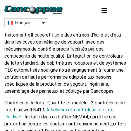
Accueil
Système de dosage de l’huile et de l’eau
Français
ENCODEURS, CONTRÔLES ET AFFICHAGES
ROTATIVES BMRX ET MAXIMA
CONTRÔLE DES VANNES
PROCAP CAPACITANCE
CONNECTIVITÉ WEB
POSITIONNEURS
TEMPÉRATURE
ACCESSOIRES
NIVEAU LASER
RADAR-CNCR
ENCODEURS
INDUSTRIES
RADAR-NCR
PRODUCTS
PRESSION
LIQUIDES
ANALYSE
SANS FIL
LOGICIEL
SOLIDES
BM-TSM
NIVEAU
DÉBIT
Application : Le système est conçu pour assurer un
traitement efficace et fiable des entrées d’huile et d’eau
Analyseur de chlore
BinCloud
Moniteurs de rétroaction
Digital
Compteurs d'eau municipaux
Acquisition de données
Absolu
Aysix SageCom
Poids
Niveau continu
Niveau du point
Absolu
Analyseur DO-SS-pH-ORP
Antidéflagrant
Aération
Plaques de montage BM-TSM
Options de montage
Montage de sondes de capacitance
Plaques de montage CNCR
BinDisc
Accouplements
Industries
Analyse
dans les cuves de mélange de yogourt, avec des
mécanismes de contrôle précis facilités par des
Analyseurs de gaz
SCADA
Positionneurs
Électro-pneumatique
Déplacement positif
Affichage / Contrôle de lot
Incrémental
BinMaster
Liquides
Niveau du point
Niveau en continu
Absolu et jauge
Communication
Industriel
BM-TSM
Montage NCR
Rallonges et tuyaux de garde
Industries
Connectivité Web
composants de haute qualité. L’intégration de contrôleurs
de lots standard, de débitmètres robustes et de systèmes
PLC automatisés souligne notre engagement à fournir une
Analyseurs DO SS pH ORP
Pneumatique
Magnétique
Barrières et isolateurs
Interface instrumentale SonoConfig™
Solides
Différentielle
Cube LoRa
Sanitaire
Niveau laser
Palettes rotatives
Aquaculture
Contrôle des vannes
solution de haute performance adaptée aux besoins
spécifiques de la production de yogourt. Ingénierie,
Analyseur de niveau d'interface
Masse de Coriolis
Encodeurs
Positionneurs Digital PMV
Jauge
Moniteur de couverture des boues
Surveillance du compost
Nivelco
Plaques de montage
Building Technology
Débit
assemblage des panneaux et câblage par Cancoppas.
Contrôleurs de lots : Quantité et modèle : 2 contrôleurs de
Capteurs DO-ORP-PH-TSS
Masse thermique
Validyne
Hydrostatique
Procap Capacitance
Chemical – Acid & Corrosive
Encodeurs, contrôles et affichages
lots Fluidwell N410.
Afficheurs et contrôleurs de lots
Fluidwell
: Installé dans un boîtier NEMA4, qui offre une
Conductivité
Micro-ondes
Intelligent
Radar-CNCR
Cryogenic
Logiciel
protection contre les contaminants environnementaux tels
que la poussière et l’eau, ce qui est essentiel pour