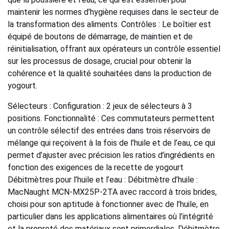
maintenir les normes d’hygiène requises dans le secteur de
Détection de gaz
Radar
Radar-NCR
Dairy
Niveau
la transformation des aliments. Contrôles : Le boîtier est
équipé de boutons de démarrage, de maintien et de
Distribution d'eau en vrac
Roue à aubes
Rotatives BMRX et MAXIMA
Energy Monitoring
Pression
réinitialisation, offrant aux opérateurs un contrôle essentiel
sur les processus de dosage, crucial pour obtenir la
cohérence et la qualité souhaitées dans la production de
Échantillonneurs d'eaux usées
Scintillation optique
SmartBob
Food & Beverage
Sans fil
yogourt.
Gestion de l'énergie
Turbine
Validyne
Hydro Power
Température
Sélecteurs : Configuration : 2 jeux de sélecteurs à 3
positions. Fonctionnalité : Ces commutateurs permettent
un contrôle sélectif des entrées dans trois réservoirs de
Sonde pH et ORP
Ultrasons
Mining & Metals
Accessoires
mélange qui reçoivent à la fois de l’huile et de l’eau, ce qui
permet d’ajuster avec précision les ratios d’ingrédients en
Système de réception des eaux usées
Vortex
Oil & Gas
fonction des exigences de la recette de yogourt
Débitmètres pour l’huile et l’eau : Débitmètre d’huile :
MacNaught MCN-MX25P-2TA avec raccord à trois brides,
Pharmaceutical
choisi pour son aptitude à fonctionner avec de l’huile, en
particulier dans les applications alimentaires où l’intégrité
Positioners / Valve Automation
et la propreté des matériaux sont primordiales. Débitmètre