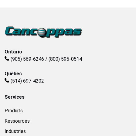
Industries
Sanitary
Smart City
Ontario
(905) 569-6246 / (800) 595-0514
Solids / Bulk Handling
Québec
(514) 697-4202
Water / Wastewater
Services
Produits
Ressources
Industries