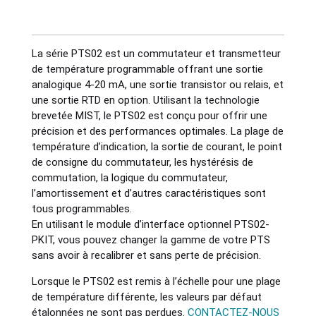
Industries
La série PTS02 est un commutateur et transmetteur
de température programmable offrant une sortie
Sanitary
analogique 4-20 mA, une sortie transistor ou relais, et
une sortie RTD en option. Utilisant la technologie
Smart City
brevetée MIST, le PTS02 est conçu pour offrir une
précision et des performances optimales. La plage de
température d’indication, la sortie de courant, le point
Solids / Bulk Handling
de consigne du commutateur, les hystérésis de
commutation, la logique du commutateur,
l’amortissement et d’autres caractéristiques sont
Water / Wastewater
tous programmables.
En utilisant le module d’interface optionnel PTS02-
PKIT, vous pouvez changer la gamme de votre PTS
sans avoir à recalibrer et sans perte de précision.
Lorsque le PTS02 est remis à l’échelle pour une plage
de température différente, les valeurs par défaut
étalonnées ne sont pas perdues.
CONTACTEZ-NOUS